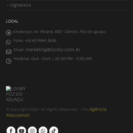
Ingressos
LOCAL
Endereço:
Av. Paraná, 803 - Centro, Foz do Iguaçu
Fone:
+55 45 9144-3636
marketing@looby.com.br
Email:
Horários:
Qua - Dom / 22:00 PM - 5:00 AM
Agência
© Copyright 2022. All Rights Reserved. - Por
Matutando