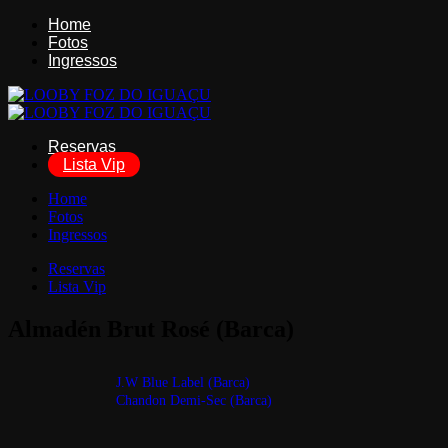
Home
Fotos
Ingressos
Reservas
Lista Vip
Home
Fotos
Ingressos
Reservas
Lista Vip
Almadén Brut Rosé (Barca)
J.W Blue Label (Barca)
Chandon Demi-Sec (Barca)