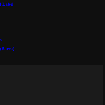
d Label
s
(Barca)