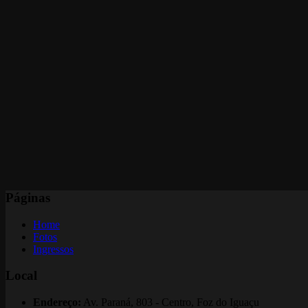
Páginas
Home
Fotos
Ingressos
Local
Endereço:
Av. Paraná, 803 - Centro, Foz do Iguaçu