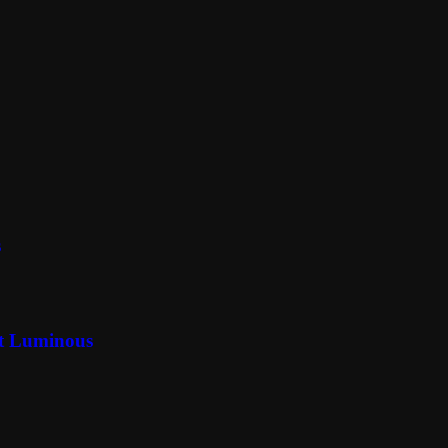
s
t Luminous