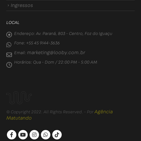
Ingressos
LOCAL
Endereço:
Av. Paraná, 803 - Centro, Foz do Iguaçu
Fone:
+55 45 9144-3636
marketing@looby.com.br
Email:
Horários:
Qua - Dom / 22:00 PM - 5:00 AM
Agência
© Copyright 2022. All Rights Reserved. - Por
Matutando