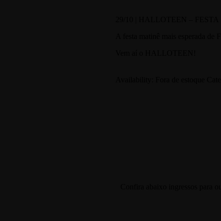
29/10 | HALLOTEEN – FEST
A festa matinê mais esperada de 
Vem aí o HALLOTEEN!
Availability:
Fora de estoque
Cate
Confira abaixo ingressos para o