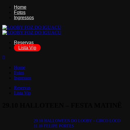
Home
Fotos
Ingressos
Reservas
Lista Vip
Home
Fotos
Ingressos
Reservas
Lista Vip
29.10
HALLOTEEN – FESTA MATINÊ
29.10
HALLOWEEN DO LOOBY – CIRCO LOCO
11.10
FELIPE PORTES