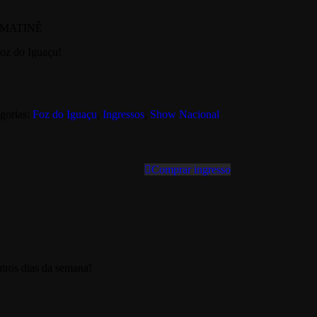
A MATINÊ
Foz do Iguaçu!
gorias:
Foz do Iguaçu
,
Ingressos
,
Show Nacional
Comprar ingresso
utros dias da semana!