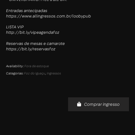
Entradas antecipadas
https://www.allingressos.com.br/loobypub
LISTA VIP
http://bit.ly/vipeagendafoz
Reservas de mesas e camarote
https://bit.ly/reservasfoz
Availability:
Fora de estoque
Categorias:
Foz do Iguaçu
,
Ingressos
Comprar ingresso