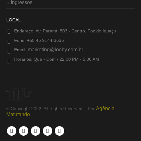
Ingressos
LOCAL
Endereço:
Av. Paraná, 803 - Centro, Foz do Iguaçu
Fone:
+55 45 9144-3636
marketing@looby.com.br
Email:
Horários:
Qua - Dom / 22:00 PM - 5:00 AM
Agência
© Copyright 2022. All Rights Reserved. - Por
Matutando