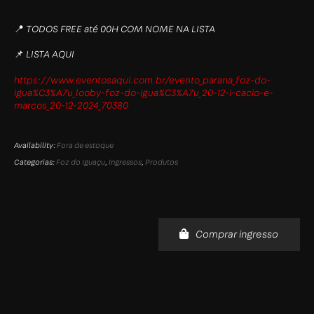
📍 TODOS FREE até 00H COM NOME NA LISTA
📌 LISTA AQUI
https://www.eventosaqui.com.br/evento_parana_foz-do-
igua%C3%A7u_looby-foz-do-igua%C3%A7u_20-12-i-cacio-e-
marcos_20-12-2024_70380
Availability:
Fora de estoque
Categorias:
Foz do Iguaçu
,
Ingressos
,
Produtos
Comprar ingresso