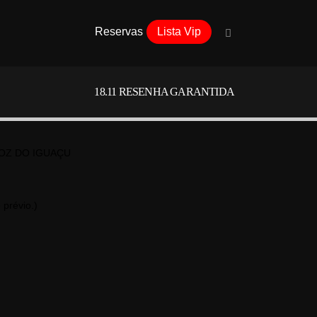
Reservas
Lista Vip
18.11
RESENHA GARANTIDA
FOZ DO IGUAÇU
 prévio.)