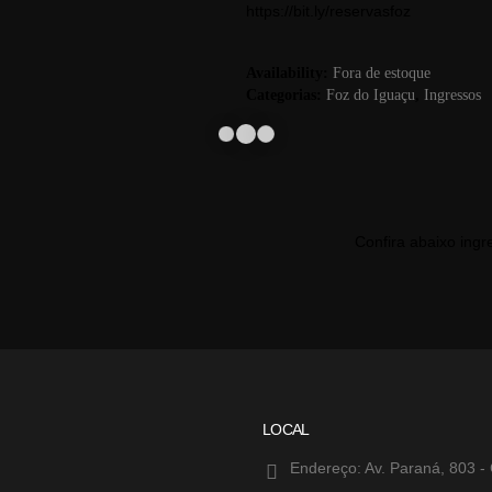
https://bit.ly/reservasfoz
Availability:
Fora de estoque
Categorias:
Foz do Iguaçu
,
Ingressos
Confira abaixo ing
LOCAL
Endereço:
Av. Paraná, 803 -