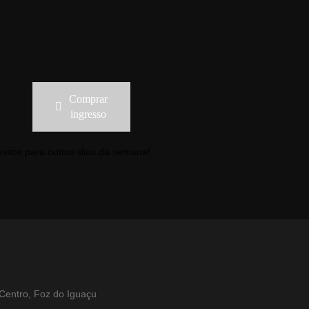
Comprar
ingresso
ressos para outros dias da semana!
 Centro, Foz do Iguaçu