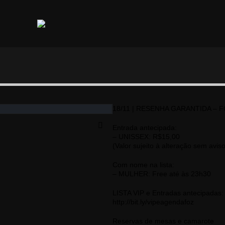
18/11 | RESENHA GARANTIDA – 
Entrada antecipada:
– UNISSEX: R$15,00
(Valor sujeito à alteração sem aviso
Com nome na lista:
– MULHER: Free até às 23h30
LISTA VIP e Entradas antecipadas:
http://bit.ly/vipeagendafoz
Reservas de mesas e camarote