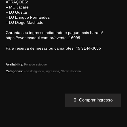
ATRAÇÕES:
– MC Jacaré
– DJ Gustta
– DJ Enrique Fernandez
– DJ Diego Machado
Garanta seu ingresso adiantado e pague mais barato!
https://eventosaqui.com.br/evento_16099
Para reserva de mesas ou camarotes: 45 9144-3636
Availability:
Fora de estoque
Categorias:
Foz do Iguaçu
,
Ingressos
,
Show Nacional
Comprar ingresso