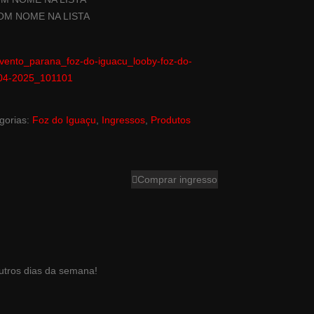
COM NOME NA LISTA
evento_parana_foz-do-iguacu_looby-foz-do-
-04-2025_101101
gorias:
Foz do Iguaçu
,
Ingressos
,
Produtos
Comprar ingresso
outros dias da semana!