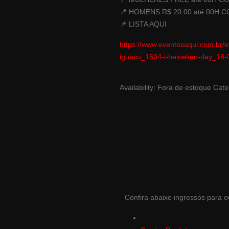
📍 HOMENS R$ 20.00 até 00H 
📌 LISTA AQUI
https://www.eventosaqui.com.br/
iguacu_1604-i-heineken-day_16
Availability:
Fora de estoque
Cate
Confira abaixo ingressos para 