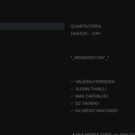
QUARTA FEIRA
16/04/25 – 23H
*_HEINEKEN DAY_*
✅ VALÉRIA FERREIRA
✅ SUSAN THAILLI
✅ MAX CARVALHO
✅ DJ TIKINHO
✅ DJ DIEGO MACHADO
📍 MULHERES FREE até 00H C