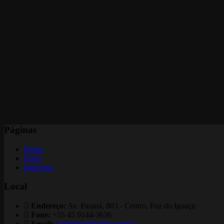
Páginas
Home
Fotos
Ingressos
Local
Endereço:
Av. Paraná, 803 - Centro, Foz do Iguaçu
Fone:
+55 45 9144-3636
Email:
marketing@looby.com.br