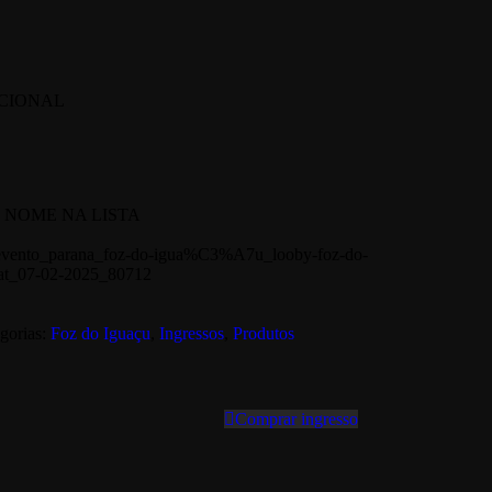
ACIONAL
M NOME NA LISTA
/evento_parana_foz-do-igua%C3%A7u_looby-foz-do-
at_07-02-2025_80712
gorias:
Foz do Iguaçu
,
Ingressos
,
Produtos
Comprar ingresso