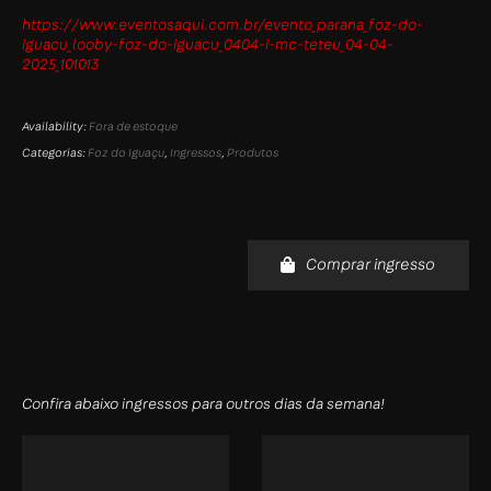
https://www.eventosaqui.com.br/evento_parana_foz-do-
iguacu_looby-foz-do-iguacu_0404-i-mc-teteu_04-04-
2025_101013
Availability:
Fora de estoque
Categorias:
Foz do Iguaçu
,
Ingressos
,
Produtos
Comprar ingresso
Confira abaixo ingressos para outros dias da semana!